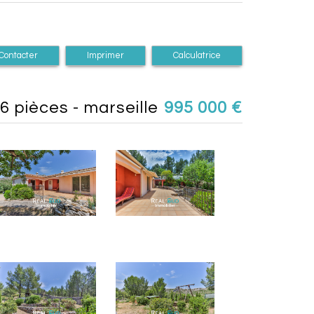
Contacter
Imprimer
Calculatrice
 6 pièces - marseille
995 000
€