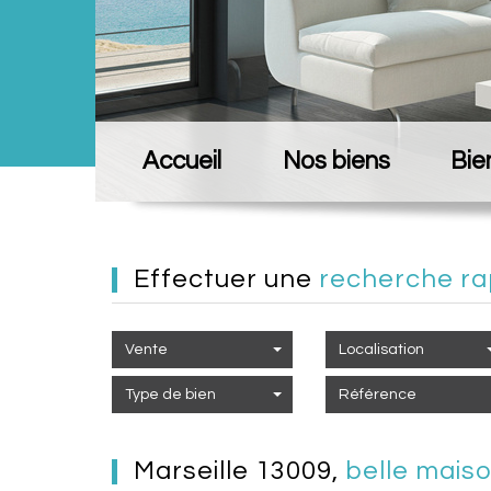
Accueil
Nos biens
Bie
effectuer une
recherche ra
Vente
Localisation
Type de bien
marseille 13009,
belle mais