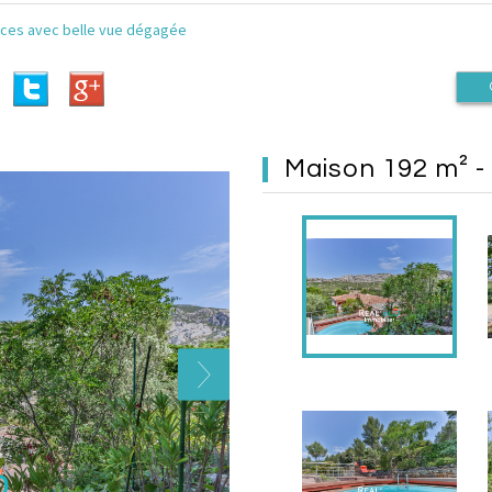
ièces avec belle vue dégagée
maison 192 m² -