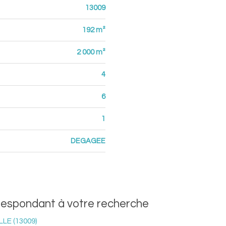
13009
192 m²
2 000 m²
4
6
1
DEGAGEE
rrespondant à votre recherche
LE (13009)