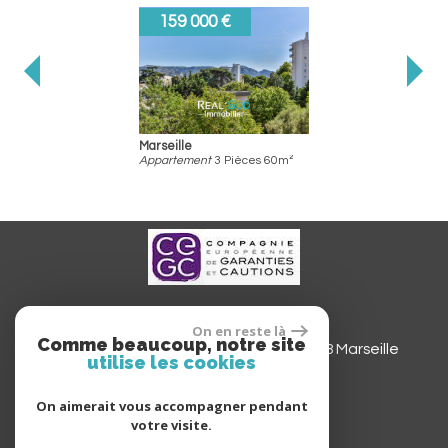
159 000 €
Marseille
Appartement
3 Pièces 60m²
REAL'SUD IMMOBILIER SAS
On en reste là
Comme beaucoup, notre site
Siège social
565 avenue du Prado
13008
Marseille
utilise les cookies
realsudimmobilier@gmail.com
On aimerait vous accompagner pendant
votre visite.