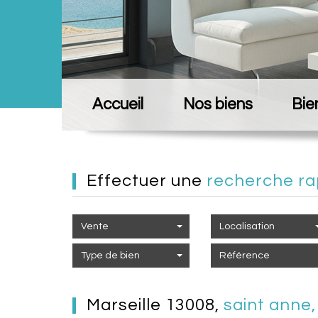
Accueil
Nos biens
Bie
effectuer une
recherche ra
Vente
Localisation
Type de bien
marseille 13008,
saint anne,