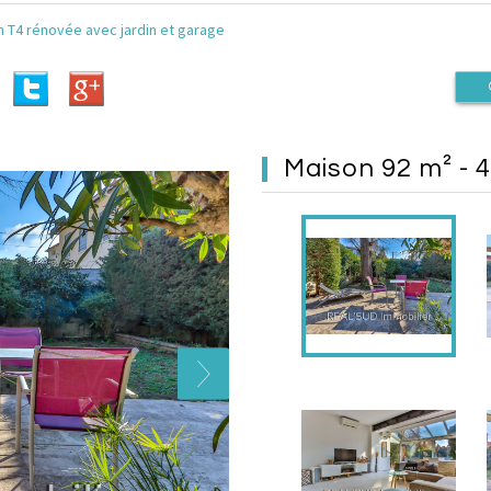
n T4 rénovée avec jardin et garage
maison 92 m² - 