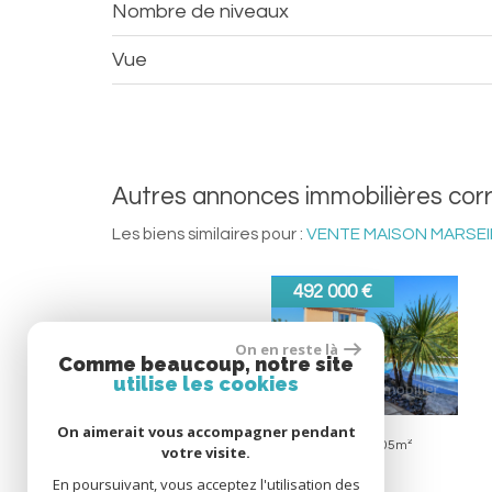
Nombre de niveaux
Vue
autres annonces immobilières co
Les biens similaires pour :
VENTE MAISON MARSEIL
650 000 €
On en reste là
Comme beaucoup, notre site
utilise les cookies
On aimerait vous accompagner pendant
Marseille
Maison
4 Pièces 95m²
votre visite.
En poursuivant, vous acceptez l'utilisation des