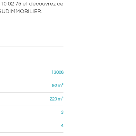
10 02 75 et découvrez ce
EALSUDIMMOBILIER.
13008
92 m²
220 m²
3
4