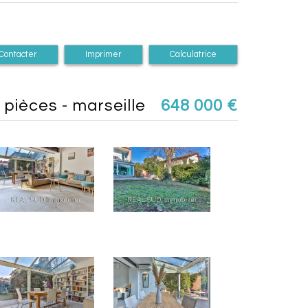
Contacter
Imprimer
Calculatrice
4 pièces - marseille
648 000
€