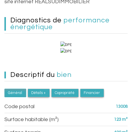
site internet REALSUDIMMOBILIER
diagnostics de
performance
énergétique
descriptif du
bien
Général
Détails +
Copropriété
Financier
Code postal
13008
Surface habitable (m²)
123 m²