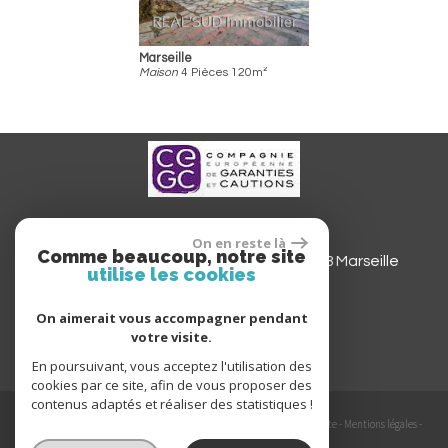
Marseille
Maison
4 Pièces 120m²
REAL'SUD IMMOBILIER SAS
On en reste là
Comme beaucoup, notre site
Siège social
565 avenue du Prado
13008
Marseille
utilise les cookies
realsudimmobilier@gmail.com
On aimerait vous accompagner pendant
votre visite.
En poursuivant, vous acceptez l'utilisation des
cookies par ce site, afin de vous proposer des
contenus adaptés et réaliser des statistiques !
© 2026 | Tous droits réservés | Traduction powered by Google -
Plan du site
-
Mentions légales
-
Nos honoraires
-
Partenaires
-
Admin
-
Politique RGPD