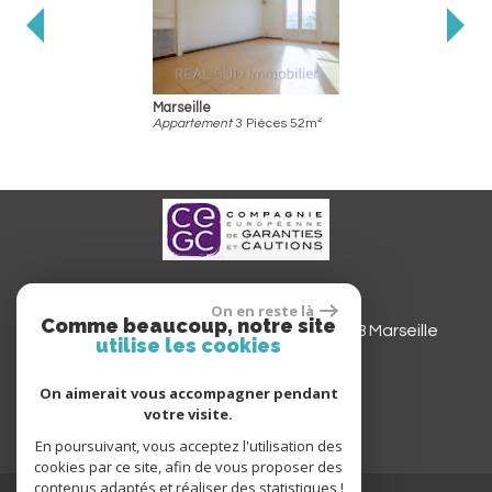
Marseille
Appartement
3 Pièces 52m²
REAL'SUD IMMOBILIER SAS
On en reste là
Comme beaucoup, notre site
Siège social
565 avenue du Prado
13008
Marseille
utilise les cookies
realsudimmobilier@gmail.com
On aimerait vous accompagner pendant
votre visite.
En poursuivant, vous acceptez l'utilisation des
cookies par ce site, afin de vous proposer des
contenus adaptés et réaliser des statistiques !