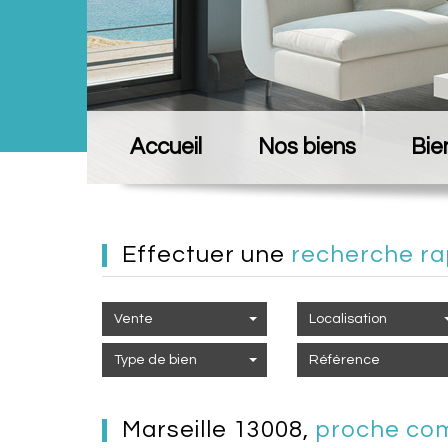
Accueil
Nos biens
Bie
effectuer une
recherche ra
Vente
Localisation
Type de bien
marseille 13008,
proche com