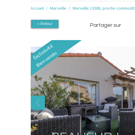
Accueil
Marseille
Marseille 13008, proche commodit
< Retour
Partager sur
Exclusivité
Bien vendu