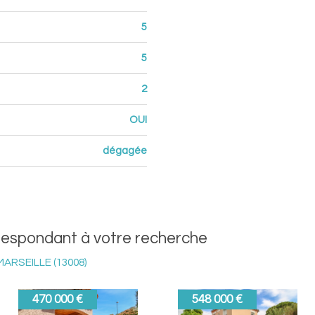
5
5
2
OUI
dégagée
rrespondant à votre recherche
RSEILLE (13008)
589 000 €
525 000 €