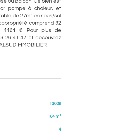
se ou balcon. Ce bien est
 par pompe à chaleur, et
xable de 27m² en sous/sol
La copropriété comprend 32
e 4464 €. Pour plus de
3 26 41 47 et découvrez
t REALSUDIMMOBILIER
13008
104 m²
4